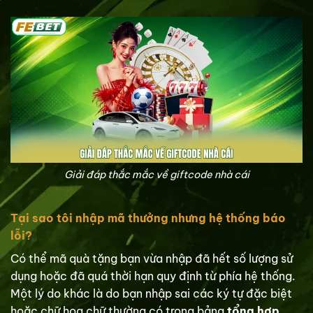
Giải đáp thắc mắc về giftcode nhà cái
Tại sao tôi nhập mã thưởng nhưng hệ thống báo
lỗi?
Có thể mã quà tặng bạn vừa nhập đã hết số lượng sử
dụng hoặc đã quá thời hạn quy định từ phía hệ thống.
Một lý do khác là do bạn nhập sai các ký tự đặc biệt
hoặc chữ hoa chữ thường có trong bảng
tổng hợp