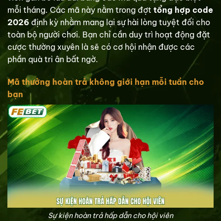
mỗi tháng. Các mã này nằm trong đợt
tổng hợp code
2026
định kỳ nhằm mang lại sự hài lòng tuyệt đối cho
toàn bộ người chơi. Bạn chỉ cần duy trì hoạt động đặt
cược thường xuyên là sẽ có cơ hội nhận được các
phần quà tri ân bất ngờ.
Mã thưởng hoàn trả không giới hạn mỗi tuần cho
bạn
Sự kiện hoàn trả hấp dẫn cho hội viên