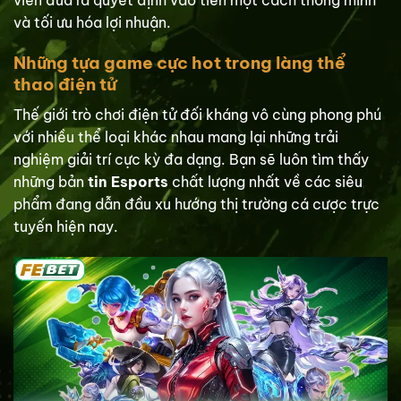
và tối ưu hóa lợi nhuận.
Những tựa game cực hot trong làng thể
thao điện tử
Thế giới trò chơi điện tử đối kháng vô cùng phong phú
với nhiều thể loại khác nhau mang lại những trải
nghiệm giải trí cực kỳ đa dạng. Bạn sẽ luôn tìm thấy
những bản
tin Esports
chất lượng nhất về các siêu
phẩm đang dẫn đầu xu hướng thị trường cá cược trực
tuyến hiện nay.