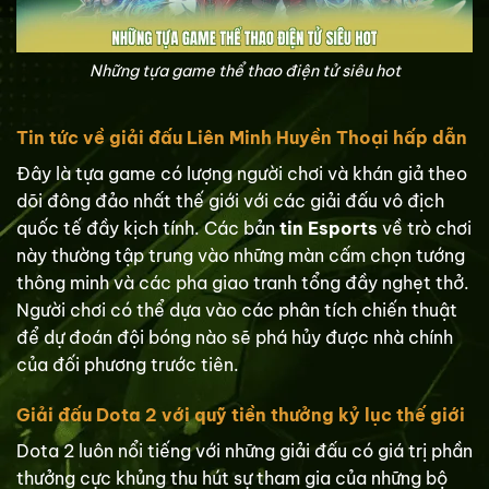
Những tựa game thể thao điện tử siêu hot
Tin tức về giải đấu Liên Minh Huyền Thoại hấp dẫn
Đây là tựa game có lượng người chơi và khán giả theo
dõi đông đảo nhất thế giới với các giải đấu vô địch
quốc tế đầy kịch tính. Các bản
tin Esports
về trò chơi
này thường tập trung vào những màn cấm chọn tướng
thông minh và các pha giao tranh tổng đầy nghẹt thở.
Người chơi có thể dựa vào các phân tích chiến thuật
để dự đoán đội bóng nào sẽ phá hủy được nhà chính
của đối phương trước tiên.
Giải đấu Dota 2 với quỹ tiền thưởng kỷ lục thế giới
Dota 2 luôn nổi tiếng với những giải đấu có giá trị phần
thưởng cực khủng thu hút sự tham gia của những bộ