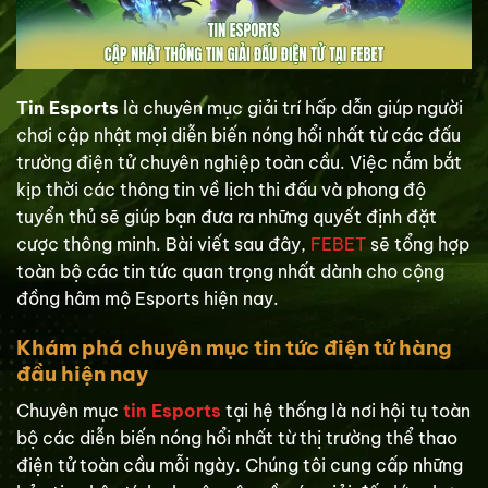
T
in Esports
là chuyên mục giải trí hấp dẫn giúp người
chơi cập nhật mọi diễn biến nóng hổi nhất từ các đấu
trường điện tử chuyên nghiệp toàn cầu. Việc nắm bắt
kịp thời các thông tin về lịch thi đấu và phong độ
tuyển thủ sẽ giúp bạn đưa ra những quyết định đặt
cược thông minh. Bài viết sau đây,
FEBET
sẽ tổng hợp
toàn bộ các tin tức quan trọng nhất dành cho cộng
đồng hâm mộ Esports hiện nay.
Khám phá chuyên mục tin tức điện tử hàng
đầu hiện nay
Chuyên mục
tin Esports
tại hệ thống là nơi hội tụ toàn
bộ các diễn biến nóng hổi nhất từ thị trường thể thao
điện tử toàn cầu mỗi ngày. Chúng tôi cung cấp những