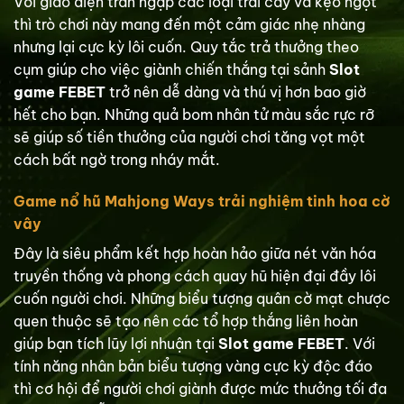
Với giao diện tràn ngập các loại trái cây và kẹo ngọt
thì trò chơi này mang đến một cảm giác nhẹ nhàng
nhưng lại cực kỳ lôi cuốn. Quy tắc trả thưởng theo
cụm giúp cho việc giành chiến thắng tại sảnh
Slot
game FEBET
trở nên dễ dàng và thú vị hơn bao giờ
hết cho bạn. Những quả bom nhân tử màu sắc rực rỡ
sẽ giúp số tiền thưởng của người chơi tăng vọt một
cách bất ngờ trong nháy mắt.
Game nổ hũ Mahjong Ways trải nghiệm tinh hoa cờ
vây
Đây là siêu phẩm kết hợp hoàn hảo giữa nét văn hóa
truyền thống và phong cách quay hũ hiện đại đầy lôi
cuốn người chơi. Những biểu tượng quân cờ mạt chược
quen thuộc sẽ tạo nên các tổ hợp thắng liên hoàn
giúp bạn tích lũy lợi nhuận tại
Slot game FEBET
. Với
tính năng nhân bản biểu tượng vàng cực kỳ độc đáo
thì cơ hội để người chơi giành được mức thưởng tối đa