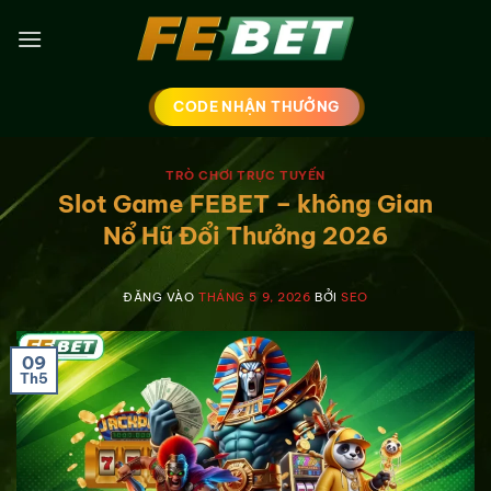
Bỏ
qua
nội
dung
CODE NHẬN THƯỞNG
TRÒ CHƠI TRỰC TUYẾN
Slot Game FEBET – không Gian
Nổ Hũ Đổi Thưởng 2026
ĐĂNG VÀO
THÁNG 5 9, 2026
BỞI
SEO
09
Th5