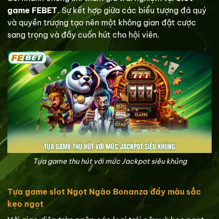
game FEBET
. Sự kết hợp giữa các biểu tượng đá quý
và quyền trượng tạo nên một không gian đặt cược
sang trọng và đầy cuốn hút cho hội viên.
Tựa game thu hút với mức Jackpot siêu khủng
Tựa game slot Ngọt Ngào Bonanza đầy màu sắc
kẹo ngọt